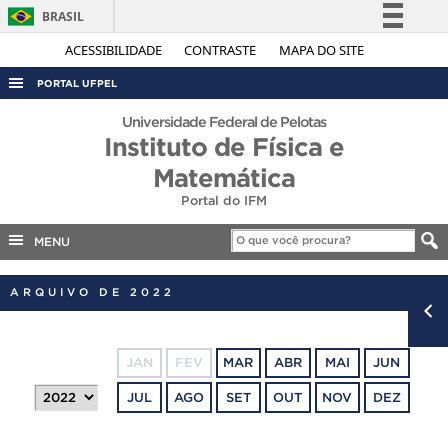
BRASIL
Simplifique!
ACESSIBILIDADE
CONTRASTE
MAPA DO SITE
Comunica BR
PORTAL UFPEL
Participe
ACESSO À INFORMAÇÃO
Universidade Federal de Pelotas
Acesso à informação
Instituto de Física e
AUDITORIA
Legislação
Matemática
COBALTO
Canais
Portal do IFM
CONCURSOS
MENU
EDITAIS
INTERNACIONAL
ARQUIVO DE 2022
OUVIDORIA
PORTARIAS
JAN
FEV
MAR
ABR
MAI
JUN
TELEFONES
JUL
AGO
SET
OUT
NOV
DEZ