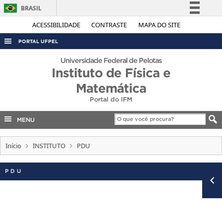
BRASIL
Simplifique!
ACESSIBILIDADE
CONTRASTE
MAPA DO SITE
Comunica BR
PORTAL UFPEL
Participe
ACESSO À INFORMAÇÃO
Universidade Federal de Pelotas
Acesso à informação
Instituto de Física e
AUDITORIA
Legislação
Matemática
COBALTO
Canais
Portal do IFM
CONCURSOS
MENU
EDITAIS
INTERNACIONAL
Início
INSTITUTO
PDU
OUVIDORIA
PDU
PORTARIAS
TELEFONES