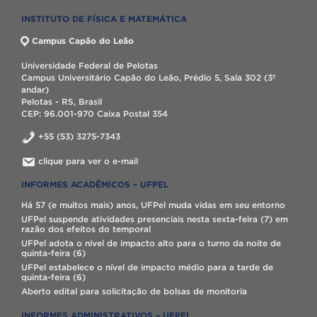
INSTITUTO DE FÍSICA E MATEMÁTICA
Campus Capão do Leão
Universidade Federal de Pelotas
Campus Universitário Capão do Leão, Prédio 5, Sala 302 (3º
andar)
Pelotas - RS, Brasil
CEP: 96.001-970 Caixa Postal 354
+55 (53) 3275-7343
clique para ver o e-mail
INFORMES ACADÊMICOS – UFPEL
Há 57 (e muitos mais) anos, UFPel muda vidas em seu entorno
UFPel suspende atividades presenciais nesta sexta-feira (7) em
razão dos efeitos do temporal
UFPel adota o nível de impacto alto para o turno da noite de
quinta-feira (6)
UFPel estabelece o nível de impacto médio para a tarde de
quinta-feira (6)
Aberto edital para solicitação de bolsas de monitoria
INFORMES ADMINISTRATIVOS – UFPEL