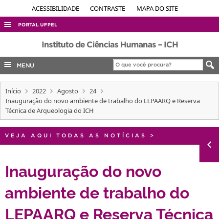
ACESSIBILIDADE
CONTRASTE
MAPA DO SITE
PORTAL UFPEL
ACESSO À INFORMAÇÃO
Instituto de Ciências Humanas – ICH
AUDITORIA
MENU
COBALTO
Início
2022
Agosto
24
CONCURSOS
Inauguração do novo ambiente de trabalho do LEPAARQ e Reserva
EDITAIS
Técnica de Arqueologia do ICH
INTERNACIONAL
VEJA AQUI TODAS AS NOTÍCIAS
>
OUVIDORIA
PORTARIAS
Inauguração do novo
TELEFONES
ambiente de trabalho do
LEPAARQ e Reserva Técnica