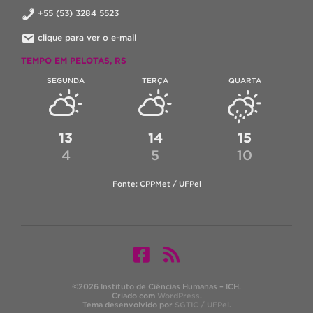
+55 (53) 3284 5523
clique para ver o e-mail
TEMPO EM PELOTAS, RS
SEGUNDA
TERÇA
QUARTA
13
14
15
4
5
10
Fonte: CPPMet / UFPel
©2026 Instituto de Ciências Humanas – ICH.
Criado com
WordPress
.
Tema desenvolvido por
SGTIC / UFPel
.