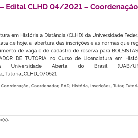
 – Edital CLHD 04/2021 – Coordenação
tura em História a Distância (CLHD) da Universidade Feder
data de hoje, a abertura das inscrições e as normas que re
himento de vaga e de cadastro de reserva para BOLSISTA
DOR DE TUTORIA no Curso de Licenciatura em Histór
 Universidade Aberta do Brasil (UAB/UFP
e_Tutoria_CLHD_070521
,
Coordenação
,
Coordenador
,
EAD
,
História
,
Inscrições
,
Tutor
,
Tutori
o(s).