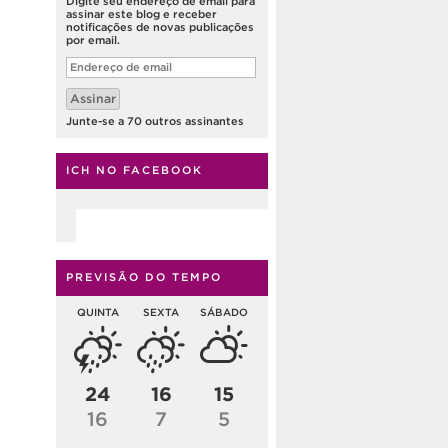
Digite seu endereço de email para
assinar este blog e receber
notificações de novas publicações
por email.
Endereço
de
email
Assinar
Junte-se a 70 outros assinantes
ICH NO FACEBOOK
PREVISÃO DO TEMPO
QUINTA
SEXTA
SÁBADO
24
16
15
16
7
5