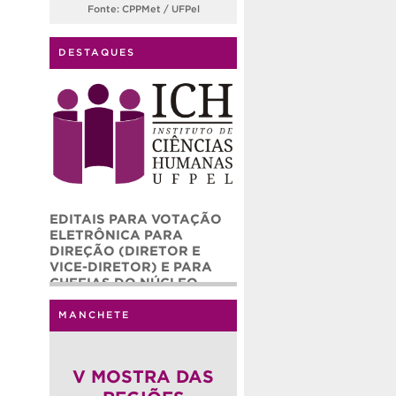
Fonte: CPPMet / UFPel
DESTAQUES
EDITAIS PARA VOTAÇÃO
ELETRÔNICA PARA
DIREÇÃO (DIRETOR E
VICE-DIRETOR) E PARA
CHEFIAS DO NÚCLEO
ADMINISTRATIVO (CHEFE
E CHEFE ADJUNTO) DO
MANCHETE
INSTITUTO DE CIÊNCIAS
HUMANAS – ICH/UFPEL
(QUADRIÊNIO 2026-2030)
V MOSTRA DAS