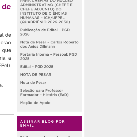
PARA CHEFIAS DO NÚCLEO
 de
ADMINISTRATIVO (CHEFE E
CHEFE ADJUNTO) DO
INSTITUTO DE CIÊNCIAS
HUMANAS – ICH/UFPEL
(QUADRIÊNIO 2026-2030)
Publicação de Edital – PGD
al de
2026
gerão
Nota de Pesar – Carlos Roberto
dos Anjos Dillmann
S que
Portaria Interna – Pessoal: PGD
ia a
2025
el).
Edital – PGD 2025
NOTA DE PESAR
Nota de Pesar
a
,
Seleção para Professor
Formador – História (EaD)
Moção de Apoio
ASSINAR BLOG POR
EMAIL