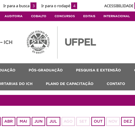
Ir para a busca
3
Ir para o rodapé
4
ACESSIBILIDADE
AUDITORIA
COBALTO
CONCURSOS
EDITAIS
INTERNACIONAL
 – ICH
DUAÇÃO
PÓS-GRADUAÇÃO
PESQUISA E EXTENSÃO
ORTARIAS DO ICH
PLANO DE CAPACITAÇÃO
CONTATO
ABR
MAI
JUN
JUL
AGO
SET
OUT
NOV
DEZ