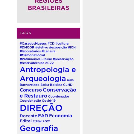
REGIÕES
BRASILEIRAS
TAGS
#CasadosMuseus
#CD
#cultura
#DMCOR
#efetivo
#exposição
#ICH
#laboratórios
#Laneira
#MemoriaSocial
#PatrimonioCultural
#preservação
#reservatécnica
2022
Antropologia e
Arqueologia
aula
Bacharelado
Bolsa
Bolsista
CLHD
Conservação
Concurso
e Restauro
Coordenador
Coordenação
Covid-19
DIREÇÃO
EAD
Economia
Docente
Edital
Edital 2021
Geografia