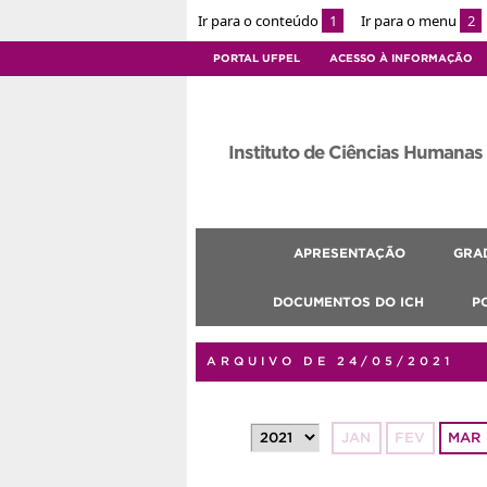
Ir para o conteúdo
1
Ir para o menu
2
PORTAL UFPEL
ACESSO À INFORMAÇÃO
Instituto de Ciências Humanas
APRESENTAÇÃO
GRA
DOCUMENTOS DO ICH
P
ARQUIVO DE 24/05/2021
JAN
FEV
MAR