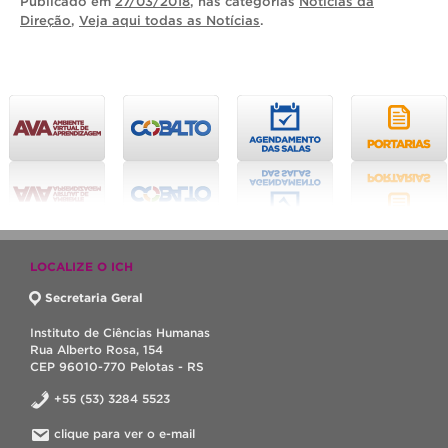
Publicado
em
27/03/2018
, nas categorias
Notícias da
Direção
,
Veja aqui todas as Notícias
.
LOCALIZE O ICH
Secretaria Geral
Instituto de Ciências Humanas
Rua Alberto Rosa, 154
CEP 96010-770 Pelotas - RS
+55 (53) 3284 5523
clique para ver o e-mail