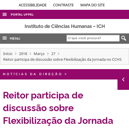
ACESSIBILIDADE
CONTRASTE
MAPA DO SITE
PORTAL UFPEL
ACESSO À INFORMAÇÃO
Instituto de Ciências Humanas – ICH
AUDITORIA
MENU
COBALTO
Início
2018
Março
27
CONCURSOS
Reitor participa de discussão sobre Flexibilização da Jornada no CCHS
EDITAIS
INTERNACIONAL
NOTÍCIAS DA DIREÇÃO
>
OUVIDORIA
Reitor participa de
PORTARIAS
discussão sobre
TELEFONES
Flexibilização da Jornada