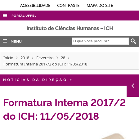
ACESSIBILIDADE
CONTRASTE
MAPA DO SITE
PORTAL UFPEL
ACESSO À INFORMAÇÃO
Instituto de Ciências Humanas – ICH
AUDITORIA
MENU
COBALTO
Início
2018
Fevereiro
28
CONCURSOS
Formatura Interna 2017/2 do ICH: 11/05/2018
EDITAIS
INTERNACIONAL
NOTÍCIAS DA DIREÇÃO
>
OUVIDORIA
Formatura Interna 2017/2
PORTARIAS
do ICH: 11/05/2018
TELEFONES