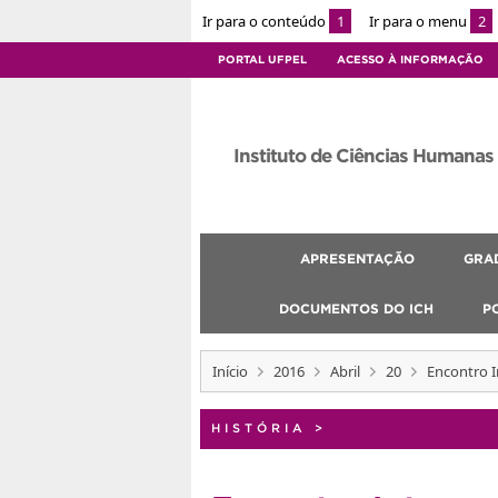
Ir para o conteúdo
1
Ir para o menu
2
PORTAL UFPEL
ACESSO À INFORMAÇÃO
Instituto de Ciências Humanas
APRESENTAÇÃO
GRA
DOCUMENTOS DO ICH
P
Início
2016
Abril
20
Encontro I
HISTÓRIA
>