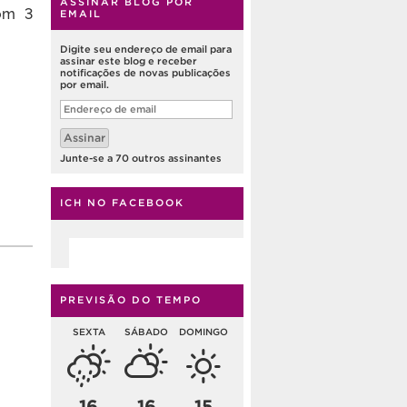
ASSINAR BLOG POR
com 3
EMAIL
Digite seu endereço de email para
assinar este blog e receber
notificações de novas publicações
por email.
Endereço
de
email
Assinar
Junte-se a 70 outros assinantes
ICH NO FACEBOOK
PREVISÃO DO TEMPO
SEXTA
SÁBADO
DOMINGO
16
16
15