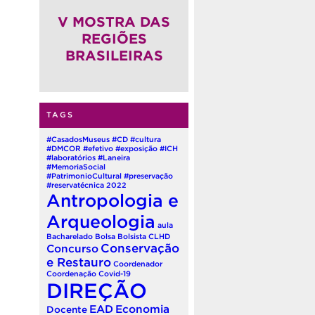
(QUADRIÊNIO 2026-2030)
V MOSTRA DAS
REGIÕES
BRASILEIRAS
TAGS
#CasadosMuseus
#CD
#cultura
#DMCOR
#efetivo
#exposição
#ICH
#laboratórios
#Laneira
#MemoriaSocial
#PatrimonioCultural
#preservação
#reservatécnica
2022
Antropologia e
Arqueologia
aula
Bacharelado
Bolsa
Bolsista
CLHD
Conservação
Concurso
e Restauro
Coordenador
Coordenação
Covid-19
DIREÇÃO
EAD
Economia
Docente