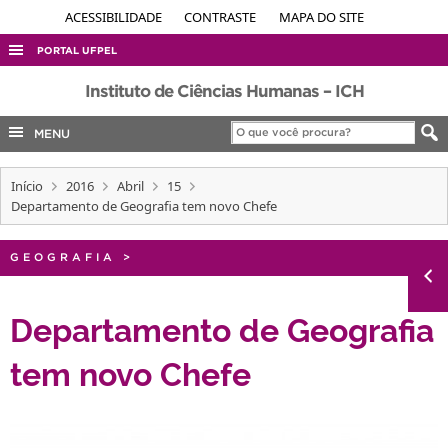
ACESSIBILIDADE
CONTRASTE
MAPA DO SITE
PORTAL UFPEL
ACESSO À INFORMAÇÃO
Instituto de Ciências Humanas – ICH
AUDITORIA
MENU
COBALTO
Início
2016
Abril
15
CONCURSOS
Departamento de Geografia tem novo Chefe
EDITAIS
INTERNACIONAL
GEOGRAFIA
>
OUVIDORIA
Departamento de Geografia
PORTARIAS
tem novo Chefe
TELEFONES