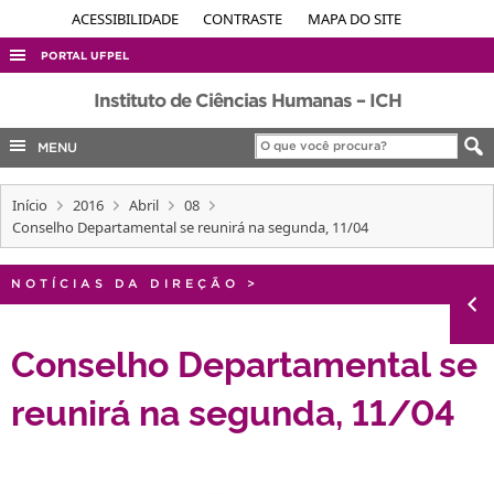
ACESSIBILIDADE
CONTRASTE
MAPA DO SITE
PORTAL UFPEL
ACESSO À INFORMAÇÃO
Instituto de Ciências Humanas – ICH
AUDITORIA
MENU
COBALTO
Início
2016
Abril
08
CONCURSOS
Conselho Departamental se reunirá na segunda, 11/04
EDITAIS
INTERNACIONAL
NOTÍCIAS DA DIREÇÃO
>
OUVIDORIA
Conselho Departamental se
PORTARIAS
reunirá na segunda, 11/04
TELEFONES