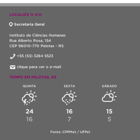
LOCALIZE O ICH
Secretaria Geral
Instituto de Ciências Humanas
Rua Alberto Rosa, 154
CEP 96010-770 Pelotas - RS
+55 (53) 3284 5523
clique para ver o e-mail
TEMPO EM PELOTAS, RS
QUINTA
SEXTA
SÁBADO
24
16
15
16
7
5
Fonte: CPPMet / UFPel