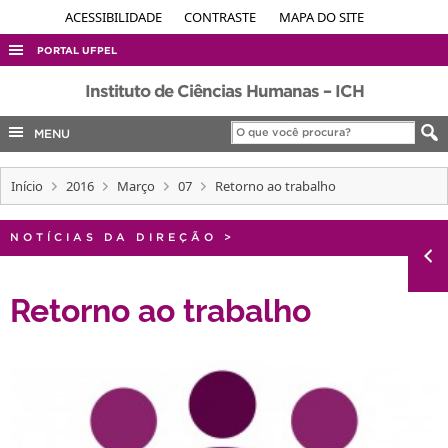
ACESSIBILIDADE
CONTRASTE
MAPA DO SITE
PORTAL UFPEL
ACESSO À INFORMAÇÃO
Instituto de Ciências Humanas – ICH
AUDITORIA
MENU
COBALTO
Início
2016
Março
07
Retorno ao trabalho
CONCURSOS
EDITAIS
NOTÍCIAS DA DIREÇÃO
>
INTERNACIONAL
OUVIDORIA
Retorno ao trabalho
PORTARIAS
TELEFONES