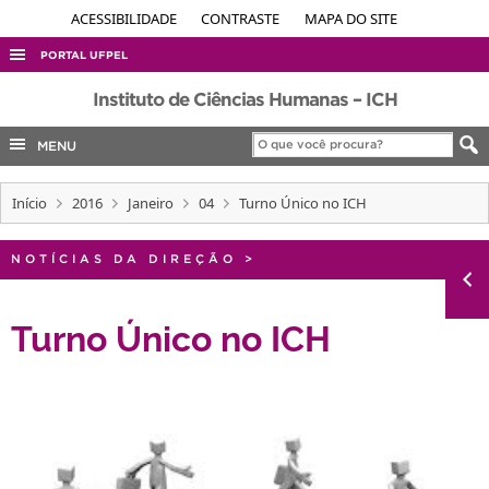
ACESSIBILIDADE
CONTRASTE
MAPA DO SITE
PORTAL UFPEL
ACESSO À INFORMAÇÃO
Instituto de Ciências Humanas – ICH
AUDITORIA
MENU
COBALTO
Início
2016
Janeiro
04
Turno Único no ICH
CONCURSOS
EDITAIS
NOTÍCIAS DA DIREÇÃO
>
INTERNACIONAL
OUVIDORIA
Turno Único no ICH
PORTARIAS
TELEFONES