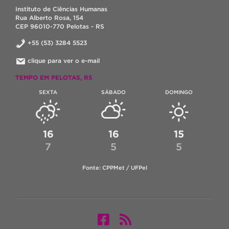
Instituto de Ciências Humanas
Rua Alberto Rosa, 154
CEP 96010-770 Pelotas - RS
+55 (53) 3284 5523
clique para ver o e-mail
TEMPO EM PELOTAS, RS
SEXTA
SÁBADO
DOMINGO
16
16
15
7
5
5
Fonte: CPPMet / UFPel