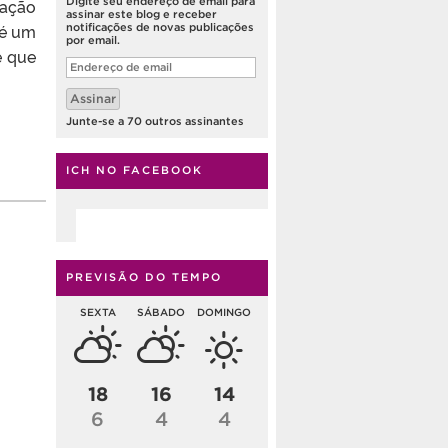
Digite seu endereço de email para
vação
assinar este blog e receber
 é um
notificações de novas publicações
por email.
e que
Endereço
de
email
Assinar
Junte-se a 70 outros assinantes
ICH NO FACEBOOK
PREVISÃO DO TEMPO
SEXTA
SÁBADO
DOMINGO
18
16
14
6
4
4