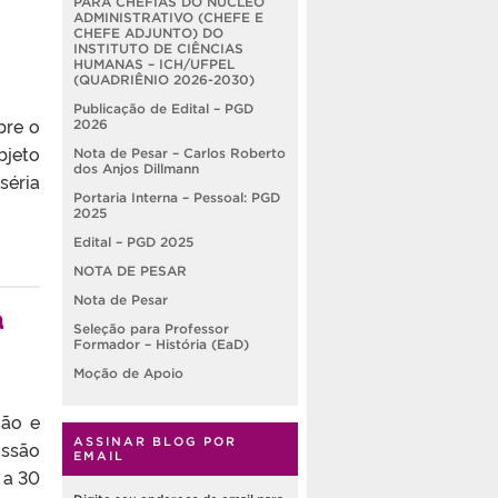
PARA CHEFIAS DO NÚCLEO
ADMINISTRATIVO (CHEFE E
CHEFE ADJUNTO) DO
INSTITUTO DE CIÊNCIAS
HUMANAS – ICH/UFPEL
(QUADRIÊNIO 2026-2030)
Publicação de Edital – PGD
bre o
2026
bjeto
Nota de Pesar – Carlos Roberto
dos Anjos Dillmann
séria
Portaria Interna – Pessoal: PGD
2025
Edital – PGD 2025
NOTA DE PESAR
Nota de Pesar
a
Seleção para Professor
Formador – História (EaD)
Moção de Apoio
ção e
ASSINAR BLOG POR
issão
EMAIL
 a 30