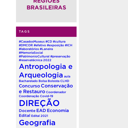
REGIÕES
BRASILEIRAS
TAGS
#CasadosMuseus
#CD
#cultura
#DMCOR
#efetivo
#exposição
#ICH
#laboratórios
#Laneira
#MemoriaSocial
#PatrimonioCultural
#preservação
#reservatécnica
2022
Antropologia e
Arqueologia
aula
Bacharelado
Bolsa
Bolsista
CLHD
Conservação
Concurso
e Restauro
Coordenador
Coordenação
Covid-19
DIREÇÃO
EAD
Economia
Docente
Edital
Edital 2021
Geografia