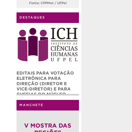
Fonte: CPPMet / UFPel
DESTAQUES
EDITAIS PARA VOTAÇÃO
ELETRÔNICA PARA
DIREÇÃO (DIRETOR E
VICE-DIRETOR) E PARA
CHEFIAS DO NÚCLEO
ADMINISTRATIVO (CHEFE
E CHEFE ADJUNTO) DO
MANCHETE
INSTITUTO DE CIÊNCIAS
HUMANAS – ICH/UFPEL
(QUADRIÊNIO 2026-2030)
V MOSTRA DAS