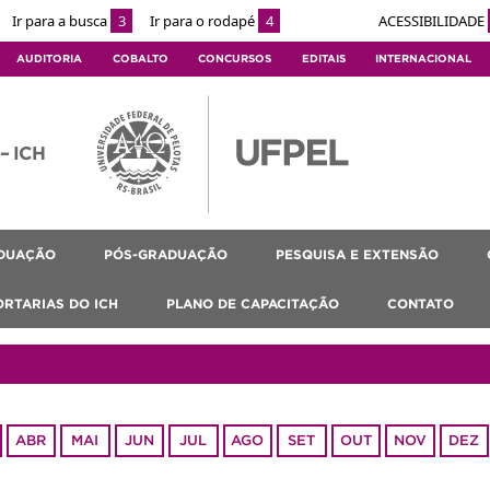
Ir para a busca
3
Ir para o rodapé
4
ACESSIBILIDADE
AUDITORIA
COBALTO
CONCURSOS
EDITAIS
INTERNACIONAL
 – ICH
DUAÇÃO
PÓS-GRADUAÇÃO
PESQUISA E EXTENSÃO
ORTARIAS DO ICH
PLANO DE CAPACITAÇÃO
CONTATO
ABR
MAI
JUN
JUL
AGO
SET
OUT
NOV
DEZ