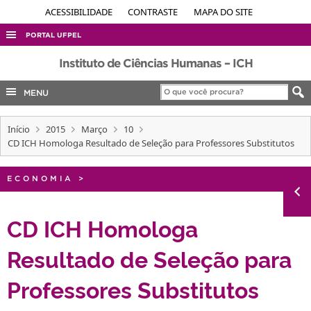
ACESSIBILIDADE
CONTRASTE
MAPA DO SITE
PORTAL UFPEL
ACESSO À INFORMAÇÃO
Instituto de Ciências Humanas – ICH
AUDITORIA
MENU
COBALTO
Início
2015
Março
10
CONCURSOS
CD ICH Homologa Resultado de Seleção para Professores Substitutos
EDITAIS
INTERNACIONAL
ECONOMIA
>
OUVIDORIA
CD ICH Homologa
PORTARIAS
Resultado de Seleção para
TELEFONES
Professores Substitutos