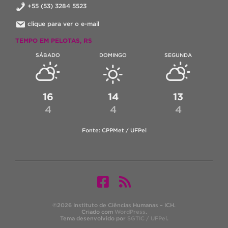
+55 (53) 3284 5523
clique para ver o e-mail
TEMPO EM PELOTAS, RS
SÁBADO
DOMINGO
SEGUNDA
16
14
13
4
4
4
Fonte: CPPMet / UFPel
©2026 Instituto de Ciências Humanas – ICH.
Criado com
WordPress
.
Tema desenvolvido por
SGTIC / UFPel
.