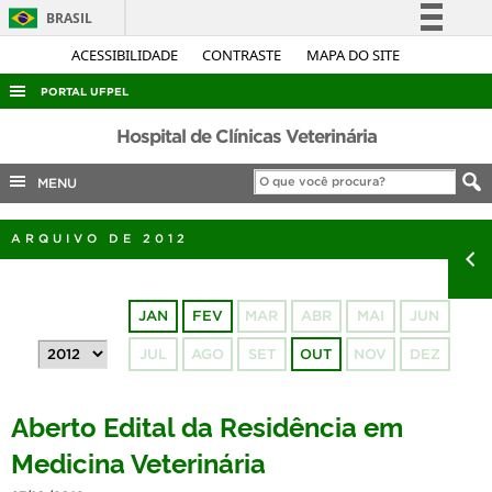
BRASIL
Simplifique!
ACESSIBILIDADE
CONTRASTE
MAPA DO SITE
Comunica BR
PORTAL UFPEL
Participe
ACESSO À INFORMAÇÃO
Hospital de Clínicas Veterinária
Acesso à informação
AUDITORIA
MENU
Legislação
COBALTO
Canais
ARQUIVO DE 2012
CONCURSOS
EDITAIS
JAN
FEV
MAR
ABR
MAI
JUN
INTERNACIONAL
JUL
AGO
SET
OUT
NOV
DEZ
OUVIDORIA
PORTARIAS
Aberto Edital da Residência em
TELEFONES
Medicina Veterinária