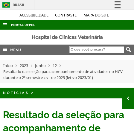
BRASIL
Simplifique!
ACESSIBILIDADE
CONTRASTE
MAPA DO SITE
Comunica BR
PORTAL UFPEL
Participe
ACESSO À INFORMAÇÃO
Hospital de Clínicas Veterinária
Acesso à informação
AUDITORIA
MENU
Legislação
COBALTO
Canais
Início
2023
Junho
12
CONCURSOS
Resultado da seleção para acompanhamento de atividades no HCV
EDITAIS
durante o 2º semestre civil de 2023 (letivo 2023/01)
INTERNACIONAL
NOTÍCIAS
>
OUVIDORIA
PORTARIAS
Resultado da seleção para
TELEFONES
acompanhamento de