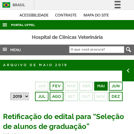
BRASIL
Simplifique!
ACESSIBILIDADE
CONTRASTE
MAPA DO SITE
Comunica BR
PORTAL UFPEL
Participe
ACESSO À INFORMAÇÃO
Hospital de Clínicas Veterinária
Acesso à informação
AUDITORIA
MENU
Legislação
COBALTO
Canais
ARQUIVO DE MAIO 2019
CONCURSOS
EDITAIS
JAN
FEV
MAR
ABR
MAI
JUN
INTERNACIONAL
JUL
AGO
SET
OUT
NOV
DEZ
OUVIDORIA
PORTARIAS
Retificação do edital para “Seleção
TELEFONES
de alunos de graduação”