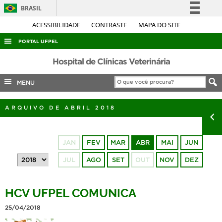
BRASIL
Simplifique!
ACESSIBILIDADE
CONTRASTE
MAPA DO SITE
Comunica BR
PORTAL UFPEL
Participe
ACESSO À INFORMAÇÃO
Hospital de Clínicas Veterinária
Acesso à informação
AUDITORIA
MENU
Legislação
COBALTO
Canais
ARQUIVO DE ABRIL 2018
CONCURSOS
EDITAIS
JAN
FEV
MAR
ABR
MAI
JUN
INTERNACIONAL
JUL
AGO
SET
OUT
NOV
DEZ
OUVIDORIA
PORTARIAS
HCV UFPEL COMUNICA
TELEFONES
25/04/2018