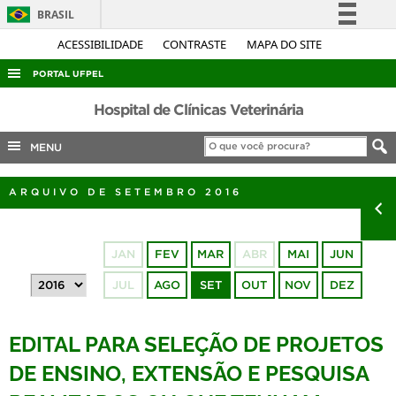
BRASIL
Simplifique!
ACESSIBILIDADE
CONTRASTE
MAPA DO SITE
Comunica BR
PORTAL UFPEL
Participe
ACESSO À INFORMAÇÃO
Hospital de Clínicas Veterinária
Acesso à informação
AUDITORIA
MENU
Legislação
COBALTO
Canais
ARQUIVO DE SETEMBRO 2016
CONCURSOS
EDITAIS
JAN
FEV
MAR
ABR
MAI
JUN
INTERNACIONAL
JUL
AGO
SET
OUT
NOV
DEZ
OUVIDORIA
PORTARIAS
EDITAL PARA SELEÇÃO DE PROJETOS
TELEFONES
DE ENSINO, EXTENSÃO E PESQUISA