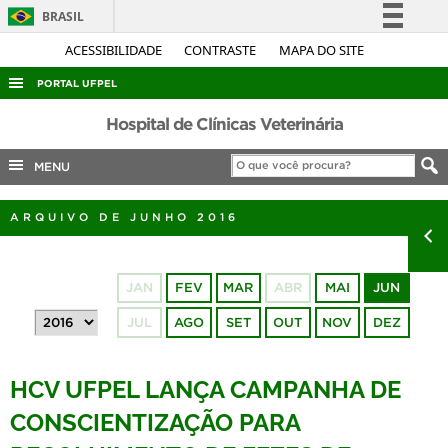
BRASIL
Simplifique!
ACESSIBILIDADE
CONTRASTE
MAPA DO SITE
Comunica BR
PORTAL UFPEL
Participe
ACESSO À INFORMAÇÃO
Hospital de Clínicas Veterinária
Acesso à informação
AUDITORIA
MENU
Legislação
COBALTO
Canais
ARQUIVO DE JUNHO 2016
CONCURSOS
EDITAIS
JAN
FEV
MAR
ABR
MAI
JUN
INTERNACIONAL
JUL
AGO
SET
OUT
NOV
DEZ
OUVIDORIA
PORTARIAS
HCV UFPEL LANÇA CAMPANHA DE
TELEFONES
CONSCIENTIZAÇÃO PARA