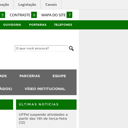
mação
Legislação
Canais
5
CONTRASTE
6
MAPA DO SITE
7
OUVIDORIA
PORTARIAS
TELEFONES
ADS
PARCERIAS
EQUIPE
ÁGIOS)
VÍDEO INSTITUCIONAL
ÚLTIMAS NOTÍCIAS
UFPel suspende atividades a
partir das 14h de terça-feira
(12)