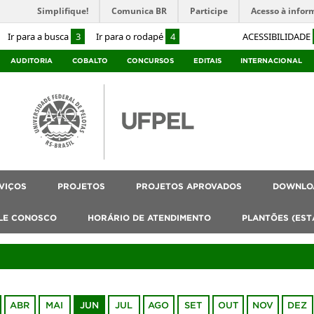
Simplifique!
Comunica BR
Participe
Acesso à infor
Ir para a busca
3
Ir para o rodapé
4
ACESSIBILIDADE
AUDITORIA
COBALTO
CONCURSOS
EDITAIS
INTERNACIONAL
VIÇOS
PROJETOS
PROJETOS APROVADOS
DOWNLO
LE CONOSCO
HORÁRIO DE ATENDIMENTO
PLANTÕES (EST
ABR
MAI
JUN
JUL
AGO
SET
OUT
NOV
DEZ