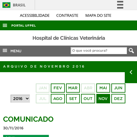
BRASIL
Simplifique!
ACESSIBILIDADE
CONTRASTE
MAPA DO SITE
Comunica BR
PORTAL UFPEL
Participe
ACESSO À INFORMAÇÃO
Hospital de Clínicas Veterinária
Acesso à informação
AUDITORIA
MENU
Legislação
COBALTO
Canais
ARQUIVO DE NOVEMBRO 2016
CONCURSOS
EDITAIS
JAN
FEV
MAR
ABR
MAI
JUN
INTERNACIONAL
JUL
AGO
SET
OUT
NOV
DEZ
OUVIDORIA
PORTARIAS
COMUNICADO
TELEFONES
30/11/2016