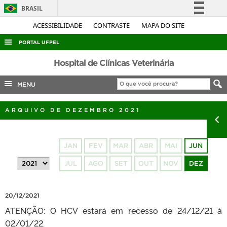
BRASIL
Simplifique!
ACESSIBILIDADE
CONTRASTE
MAPA DO SITE
Comunica BR
PORTAL UFPEL
Participe
ACESSO À INFORMAÇÃO
Hospital de Clínicas Veterinária
Acesso à informação
AUDITORIA
MENU
Legislação
COBALTO
Canais
ARQUIVO DE DEZEMBRO 2021
CONCURSOS
EDITAIS
JAN
FEV
MAR
ABR
MAI
JUN
INTERNACIONAL
JUL
AGO
SET
OUT
NOV
DEZ
OUVIDORIA
PORTARIAS
20/12/2021
TELEFONES
ATENÇÃO: O HCV estará em recesso de 24/12/21 à
02/01/22.