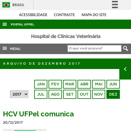
BRASIL
Simplifique!
ACESSIBILIDADE
CONTRASTE
MAPA DO SITE
Comunica BR
PORTAL UFPEL
Participe
ACESSO À INFORMAÇÃO
Hospital de Clínicas Veterinária
Acesso à informação
AUDITORIA
MENU
Legislação
COBALTO
Canais
ARQUIVO DE DEZEMBRO 2017
CONCURSOS
EDITAIS
JAN
FEV
MAR
ABR
MAI
JUN
INTERNACIONAL
JUL
AGO
SET
OUT
NOV
DEZ
OUVIDORIA
PORTARIAS
HCV UFPel comunica
TELEFONES
20/12/2017