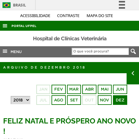
BRASIL
Simplifique!
ACESSIBILIDADE
CONTRASTE
MAPA DO SITE
Comunica BR
PORTAL UFPEL
Participe
ACESSO À INFORMAÇÃO
Hospital de Clínicas Veterinária
Acesso à informação
AUDITORIA
MENU
Legislação
COBALTO
Canais
ARQUIVO DE DEZEMBRO 2018
CONCURSOS
EDITAIS
JAN
FEV
MAR
ABR
MAI
JUN
INTERNACIONAL
JUL
AGO
SET
OUT
NOV
DEZ
OUVIDORIA
PORTARIAS
FELIZ NATAL E PRÓSPERO ANO NOVO
TELEFONES
!