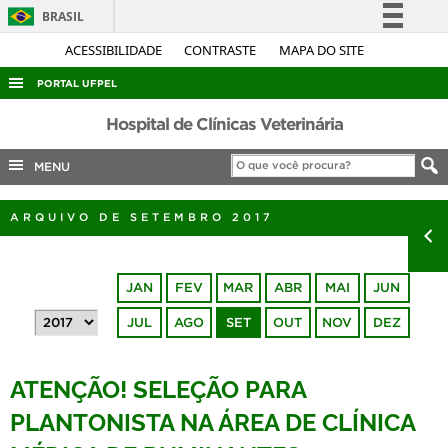
BRASIL
Simplifique!
ACESSIBILIDADE
CONTRASTE
MAPA DO SITE
Comunica BR
PORTAL UFPEL
Participe
ACESSO À INFORMAÇÃO
Hospital de Clínicas Veterinária
Acesso à informação
AUDITORIA
MENU
Legislação
COBALTO
Canais
ARQUIVO DE SETEMBRO 2017
CONCURSOS
EDITAIS
JAN
FEV
MAR
ABR
MAI
JUN
INTERNACIONAL
JUL
AGO
SET
OUT
NOV
DEZ
OUVIDORIA
PORTARIAS
ATENÇÃO! SELEÇÃO PARA
TELEFONES
PLANTONISTA NA ÁREA DE CLÍNICA