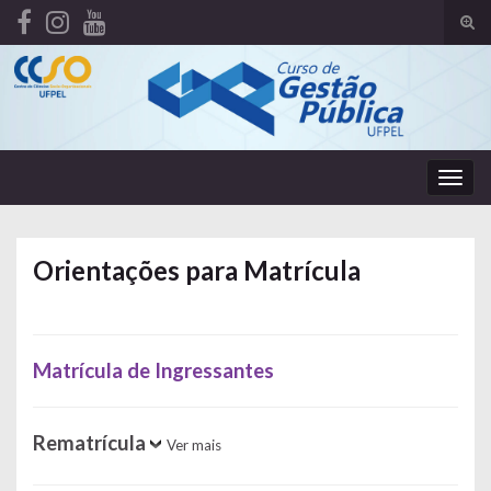
Alte
form
Search for:
de
pesq
Alter
nave
Orientações para Matrícula
Matrícula de Ingressantes
Rematrícula
Ver mais