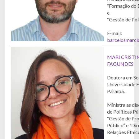
“Formação do E
e
“Gestão de Polí
E-mail:
barcelosmarc
MARI CRISTI
FAGUNDES
Doutora em Soc
Universidade F
Paraíba.
Ministra as dis
de Políticas Púb
“Gestão de Pro
Público” e “Di
Relações Étnico