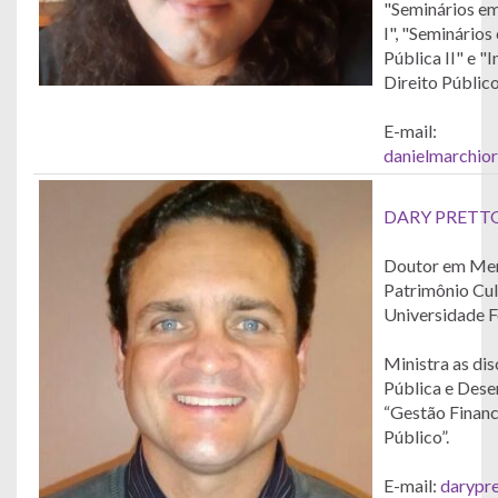
"Seminários e
I", "Seminário
Pública II" e "I
Direito Público
E-mail:
danielmarchio
DARY PRETT
Doutor em Mem
Patrimônio Cul
Universidade F
Ministra as dis
Pública e Dese
“Gestão Finan
Público”.
E-mail:
darypr