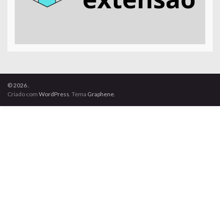
© 2026 .
Criado com
WordPress
. Tema
Graphene
.