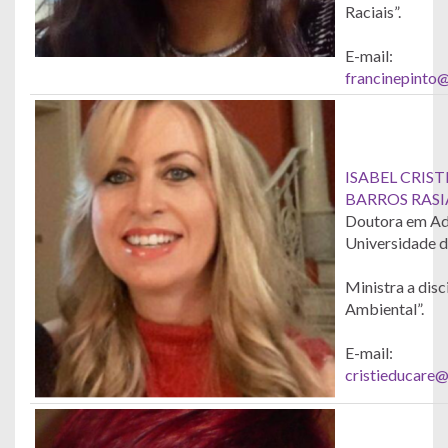
Raciais”.
E-mail:
francinepinto
ISABEL CRIS
BARROS RASI
Doutora em Ad
Universidade d
Ministra a disc
Ambiental”.
E-mail:
cristieducare