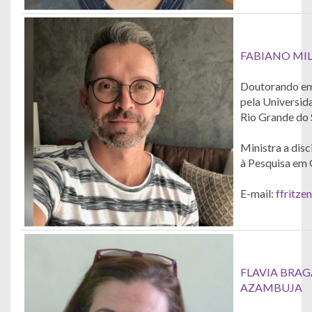
FABIANO MI
Doutorando em
pela Universid
Rio Grande do 
Ministra a disc
à Pesquisa em 
E-mail:
ffritze
FLAVIA BRAG
AZAMBUJA