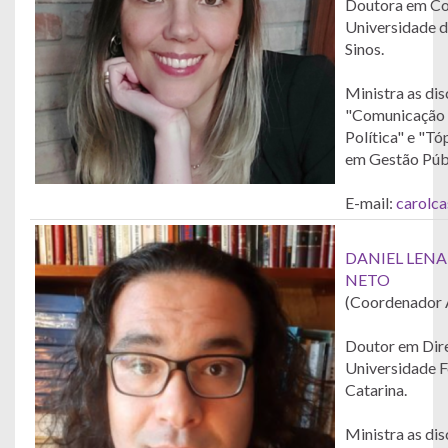
Doutora em Co
Universidade d
Sinos.
Ministra as dis
"Comunicação 
Política" e "T
em Gestão Públ
E-mail:
carolc
DANIEL LEN
NETO
(Coordenador 
Doutor em Dire
Universidade F
Catarina.
Ministra as dis