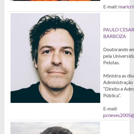
E-mail:
maricri
PAULO CESAR
BARBOZA
Doutorando em 
pela Universid
Pelotas.
Ministra as dis
Administração 
“Direito e Adm
Pública”.
E-mail:
pcneves2005@