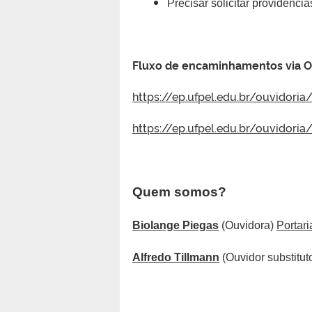
Precisar solicitar providênci
Fluxo de encaminhamentos via O
https://ep.ufpel.edu.br/ouvidori
https://ep.ufpel.edu.br/ouvidoria
Quem somos?
Biolange Piegas
(Ouvidora)
Portar
Alfredo Tillmann
(Ouvidor substitut