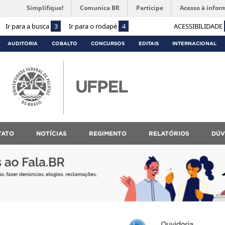
Simplifique!
Comunica BR
Participe
Acesso à infor
Ir para a busca
3
Ir para o rodapé
4
ACESSIBILIDADE
AUDITORIA
COBALTO
CONCURSOS
EDITAIS
INTERNACIONAL
TATO
NOTÍCIAS
REGIMENTO
RELATÓRIOS
DÚV