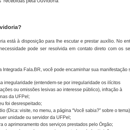
s recebidas pela Ouvidoria.
vidoria?
ia está à disposição para lhe escutar e prestar auxílio. No en
 necessidade pode ser resolvida
em contato direto com os se
a Integrada Fala.BR, você pode encaminhar sua manifestação 
irregularidade (entendem-se por irregularidade os ilícitos
ações ou omissões lesivas ao interesse público), infração à
rnas da UFPel;
eu foi desrespeitado;
io (Dica: visite, no menu, a página “Você sabia?” sobre o tema)
quer unidade ou servidor da UFPel;
ra o aprimoramento dos serviços prestados pelo Órgão;