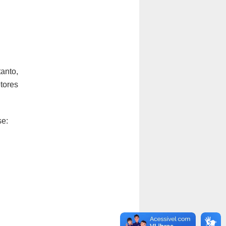
tanto,
tores
se: