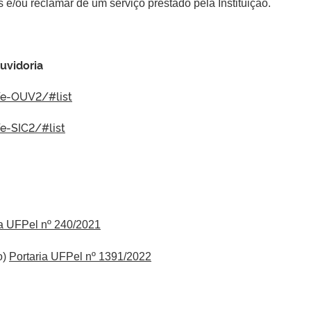
as e/ou reclamar de um serviço prestado pela Instituição.
uvidoria
a/e-OUV2/#list
/e-SIC2/#list
ia UFPel nº 240/2021
o)
Portaria UFPel nº 1391/2022