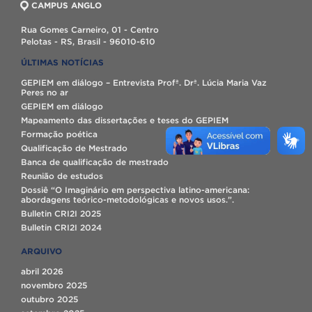
CAMPUS ANGLO
Rua Gomes Carneiro, 01 - Centro
Pelotas - RS, Brasil - 96010-610
ÚLTIMAS NOTÍCIAS
GEPIEM em diálogo – Entrevista Profª. Drª. Lúcia Maria Vaz
Peres no ar
GEPIEM em diálogo
Mapeamento das dissertações e teses do GEPIEM
Formação poética
Qualificação de Mestrado
Banca de qualificação de mestrado
Reunião de estudos
Dossiê “O Imaginário em perspectiva latino-americana:
abordagens teórico-metodológicas e novos usos.”.
Bulletin CRI2I 2025
Bulletin CRI2I 2024
ARQUIVO
abril 2026
novembro 2025
outubro 2025