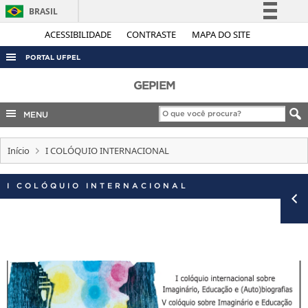
BRASIL
Simplifique!
ACESSIBILIDADE
CONTRASTE
MAPA DO SITE
Comunica BR
PORTAL UFPEL
Participe
ACESSO À INFORMAÇÃO
GEPIEM
Acesso à informação
AUDITORIA
MENU
Legislação
COBALTO
Canais
Início
I COLÓQUIO INTERNACIONAL
CONCURSOS
EDITAIS
I COLÓQUIO INTERNACIONAL
INTERNACIONAL
OUVIDORIA
PORTARIAS
TELEFONES