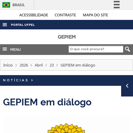
BRASIL
Simplifique!
ACESSIBILIDADE
CONTRASTE
MAPA DO SITE
Comunica BR
PORTAL UFPEL
Participe
ACESSO À INFORMAÇÃO
GEPIEM
Acesso à informação
AUDITORIA
MENU
Legislação
COBALTO
Canais
Início
2026
Abril
23
GEPIEM em diálogo
CONCURSOS
EDITAIS
NOTÍCIAS
>
INTERNACIONAL
OUVIDORIA
GEPIEM em diálogo
PORTARIAS
TELEFONES