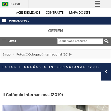
BRASIL
Simplifique!
ACESSIBILIDADE
CONTRASTE
MAPA DO SITE
Comunica BR
PORTAL UFPEL
Participe
ACESSO À INFORMAÇÃO
GEPIEM
Acesso à informação
AUDITORIA
MENU
Legislação
COBALTO
Canais
Início
Fotos II Colóquio Internacional (2019)
CONCURSOS
EDITAIS
FOTOS II COLÓQUIO INTERNACIONAL (2019)
INTERNACIONAL
OUVIDORIA
PORTARIAS
II Colóquio Internacional (2019)
TELEFONES