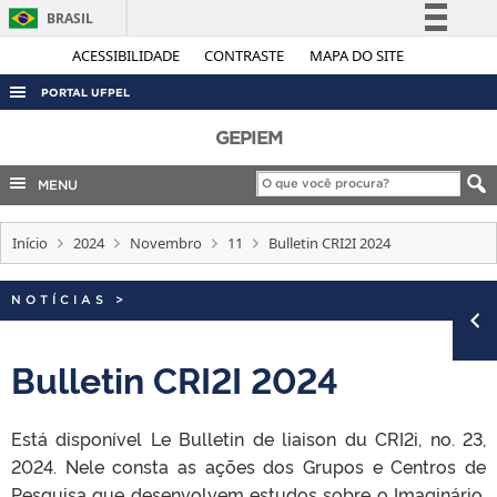
BRASIL
Simplifique!
ACESSIBILIDADE
CONTRASTE
MAPA DO SITE
Comunica BR
PORTAL UFPEL
Participe
ACESSO À INFORMAÇÃO
GEPIEM
Acesso à informação
AUDITORIA
MENU
Legislação
COBALTO
Canais
Início
2024
Novembro
11
Bulletin CRI2I 2024
CONCURSOS
EDITAIS
NOTÍCIAS
>
INTERNACIONAL
OUVIDORIA
Bulletin CRI2I 2024
PORTARIAS
Está disponível Le Bulletin de liaison du CRI2i, no. 23,
TELEFONES
2024. Nele consta as ações dos Grupos e Centros de
Pesquisa que desenvolvem estudos sobre o Imaginário,