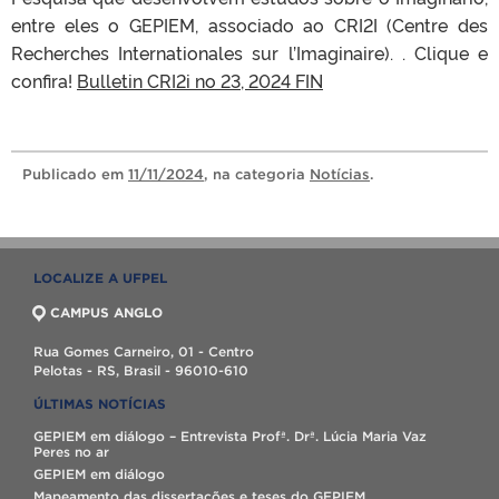
entre eles o GEPIEM, associado ao CRI2I (Centre des
Recherches Internationales sur l’Imaginaire). . Clique e
confira!
Bulletin CRI2i no 23, 2024 FIN
Publicado
em
11/11/2024
, na categoria
Notícias
.
LOCALIZE A UFPEL
CAMPUS ANGLO
Rua Gomes Carneiro, 01 - Centro
Pelotas - RS, Brasil - 96010-610
ÚLTIMAS NOTÍCIAS
GEPIEM em diálogo – Entrevista Profª. Drª. Lúcia Maria Vaz
Peres no ar
GEPIEM em diálogo
Mapeamento das dissertações e teses do GEPIEM