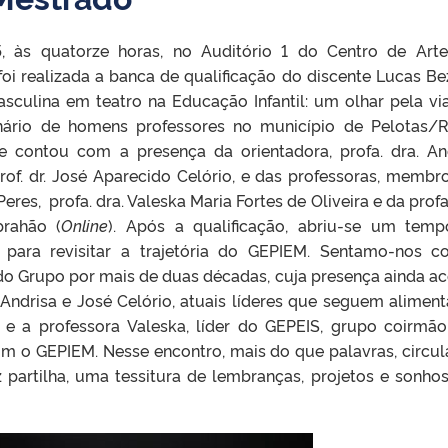
 às quatorze horas, no Auditório 1 do Centro de Art
foi realizada a banca de qualificação do discente Lucas Be
asculina em teatro na Educação Infantil: um olhar pela vi
inário de homens professores no município de Pelotas/R
e contou com a presença da orientadora, profa. dra. An
rof. dr. José Aparecido Celório, e das professoras, membr
Peres, profa. dra. Valeska Maria Fortes de Oliveira e da profa.
rahão (
Online
). Após a qualificação, abriu-se um tem
 para revisitar a trajetória do GEPIEM. Sentamo-nos 
r do Grupo por mais de duas décadas, cuja presença ainda a
 Andrisa e José Celório, atuais líderes que seguem alimen
, e a professora Valeska, líder do GEPEIS, grupo coirmã
m o GEPIEM. Nesse encontro, mais do que palavras, circu
z partilha, uma tessitura de lembranças, projetos e sonho