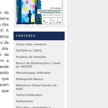
es da
zerra
a das
S”. A
drisa
CONTEÚDO
os da
Como tudo começou
 dra.
GEPIEM no CNPQ
po de
Projetos de Pesquisa
com a
Banco de Dissertações e Teses
cende
do GEPIEM
tando
Metodologias Utilizadas
o que
Bibliografia Básica
laram
Biblioteca Virtual (textos de
aula)
s que
Textos Publicados
Publicações
Glossário – Imaginário e