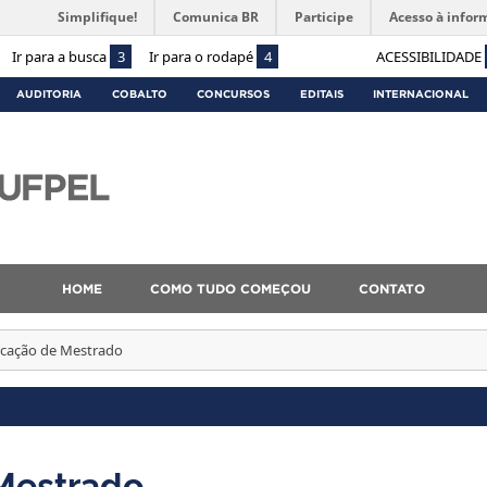
Simplifique!
Comunica BR
Participe
Acesso à infor
Ir para a busca
3
Ir para o rodapé
4
ACESSIBILIDADE
AUDITORIA
COBALTO
CONCURSOS
EDITAIS
INTERNACIONAL
HOME
COMO TUDO COMEÇOU
CONTATO
icação de Mestrado
 Mestrado