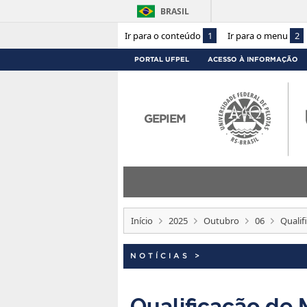
BRASIL
Ir para o conteúdo
1
Ir para o menu
2
PORTAL UFPEL
ACESSO À INFORMAÇÃO
GEPIEM
Início
2025
Outubro
06
Qualif
NOTÍCIAS
>
Qualificação de