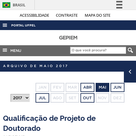
BRASIL
Simplifique!
ACESSIBILIDADE
CONTRASTE
MAPA DO SITE
Comunica BR
PORTAL UFPEL
Participe
ACESSO À INFORMAÇÃO
GEPIEM
Acesso à informação
AUDITORIA
MENU
Legislação
COBALTO
Canais
ARQUIVO DE MAIO 2017
CONCURSOS
EDITAIS
JAN
FEV
MAR
ABR
MAI
JUN
INTERNACIONAL
JUL
AGO
SET
OUT
NOV
DEZ
OUVIDORIA
PORTARIAS
Qualificação de Projeto de
TELEFONES
Doutorado