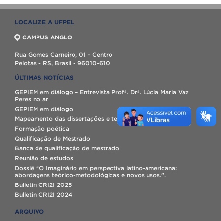
LOCALIZE A UFPEL
CAMPUS ANGLO
Rua Gomes Carneiro, 01 - Centro
Pelotas - RS, Brasil - 96010-610
ÚLTIMAS NOTÍCIAS
GEPIEM em diálogo – Entrevista Profª. Drª. Lúcia Maria Vaz
Peres no ar
GEPIEM em diálogo
Mapeamento das dissertações e teses do GEPIEM
Formação poética
Qualificação de Mestrado
Banca de qualificação de mestrado
Reunião de estudos
Dossiê “O Imaginário em perspectiva latino-americana:
abordagens teórico-metodológicas e novos usos.”.
Bulletin CRI2I 2025
Bulletin CRI2I 2024
ARQUIVO