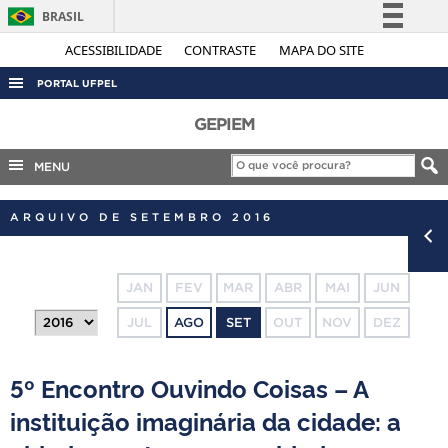
BRASIL
Simplifique!
ACESSIBILIDADE
CONTRASTE
MAPA DO SITE
Comunica BR
PORTAL UFPEL
Participe
ACESSO À INFORMAÇÃO
GEPIEM
Acesso à informação
AUDITORIA
MENU
Legislação
COBALTO
Canais
ARQUIVO DE SETEMBRO 2016
CONCURSOS
EDITAIS
JAN
FEV
MAR
ABR
MAI
JUN
INTERNACIONAL
JUL
AGO
SET
OUT
NOV
DEZ
OUVIDORIA
PORTARIAS
5º Encontro Ouvindo Coisas – A
TELEFONES
instituição imaginária da cidade: a