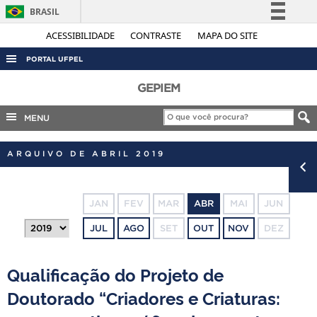
BRASIL
Simplifique!
ACESSIBILIDADE
CONTRASTE
MAPA DO SITE
Comunica BR
PORTAL UFPEL
Participe
ACESSO À INFORMAÇÃO
GEPIEM
Acesso à informação
AUDITORIA
MENU
Legislação
COBALTO
Canais
ARQUIVO DE ABRIL 2019
CONCURSOS
EDITAIS
JAN
FEV
MAR
ABR
MAI
JUN
INTERNACIONAL
JUL
AGO
SET
OUT
NOV
DEZ
OUVIDORIA
PORTARIAS
Qualificação do Projeto de
TELEFONES
Doutorado “Criadores e Criaturas: