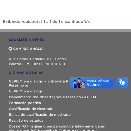
Exibindo registro(s) 1 a 1 de 1 encontrado(s).
LOCALIZE A UFPEL
CAMPUS ANGLO
Rua Gomes Carneiro, 01 - Centro
Pelotas - RS, Brasil - 96010-610
ÚLTIMAS NOTÍCIAS
GEPIEM em diálogo – Entrevista Profª. Drª. Lúcia Maria Vaz
Peres no ar
GEPIEM em diálogo
Mapeamento das dissertações e teses do GEPIEM
Formação poética
Qualificação de Mestrado
Banca de qualificação de mestrado
Reunião de estudos
Dossiê “O Imaginário em perspectiva latino-americana:
abordagens teórico-metodológicas e novos usos.”.