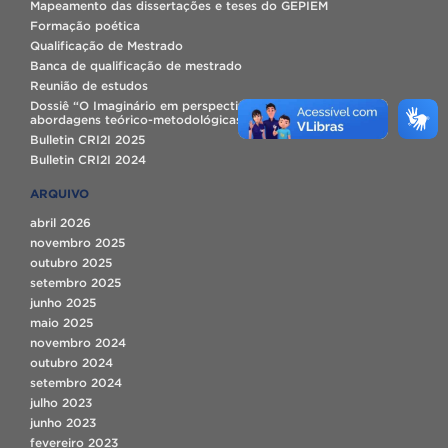
Mapeamento das dissertações e teses do GEPIEM
Formação poética
Qualificação de Mestrado
Banca de qualificação de mestrado
Reunião de estudos
Dossiê “O Imaginário em perspectiva latino-americana:
abordagens teórico-metodológicas e novos usos.”.
Bulletin CRI2I 2025
Bulletin CRI2I 2024
ARQUIVO
abril 2026
novembro 2025
outubro 2025
setembro 2025
junho 2025
maio 2025
novembro 2024
outubro 2024
setembro 2024
julho 2023
junho 2023
fevereiro 2023