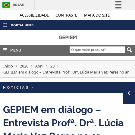
BRASIL
Simplifique!
ACESSIBILIDADE
CONTRASTE
MAPA DO SITE
Comunica BR
PORTAL UFPEL
Participe
ACESSO À INFORMAÇÃO
GEPIEM
Acesso à informação
AUDITORIA
MENU
Legislação
COBALTO
Canais
Início
2026
Abril
23
CONCURSOS
GEPIEM em diálogo – Entrevista Profª. Drª. Lúcia Maria Vaz Peres no ar
EDITAIS
INTERNACIONAL
NOTÍCIAS
>
OUVIDORIA
GEPIEM em diálogo –
PORTARIAS
Entrevista Profª. Drª. Lúcia
TELEFONES