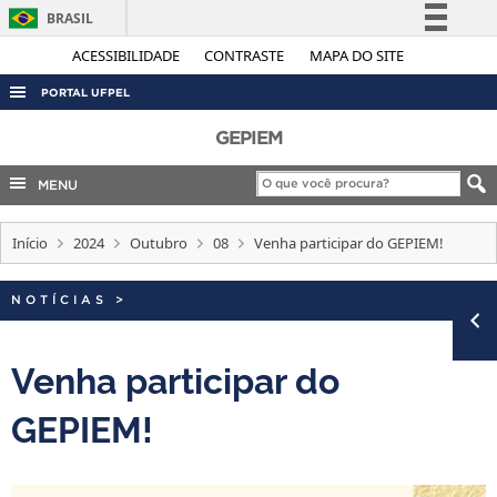
BRASIL
Simplifique!
ACESSIBILIDADE
CONTRASTE
MAPA DO SITE
Comunica BR
PORTAL UFPEL
Participe
ACESSO À INFORMAÇÃO
GEPIEM
Acesso à informação
AUDITORIA
MENU
Legislação
COBALTO
Canais
Início
2024
Outubro
08
Venha participar do GEPIEM!
CONCURSOS
EDITAIS
NOTÍCIAS
>
INTERNACIONAL
OUVIDORIA
Venha participar do
PORTARIAS
GEPIEM!
TELEFONES