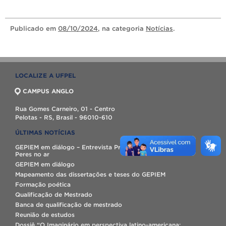
Publicado
em
08/10/2024
, na categoria
Notícias
.
LOCALIZE A UFPEL
CAMPUS ANGLO
Rua Gomes Carneiro, 01 - Centro
Pelotas - RS, Brasil - 96010-610
ÚLTIMAS NOTÍCIAS
GEPIEM em diálogo – Entrevista Profª. Drª. Lúcia Maria Vaz
Peres no ar
GEPIEM em diálogo
Mapeamento das dissertações e teses do GEPIEM
Formação poética
Qualificação de Mestrado
Banca de qualificação de mestrado
Reunião de estudos
Dossiê “O Imaginário em perspectiva latino-americana: