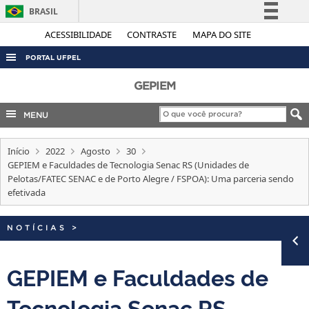
BRASIL
Simplifique!
ACESSIBILIDADE
CONTRASTE
MAPA DO SITE
Comunica BR
PORTAL UFPEL
Participe
ACESSO À INFORMAÇÃO
GEPIEM
Acesso à informação
AUDITORIA
MENU
Legislação
COBALTO
Canais
Início
2022
Agosto
30
CONCURSOS
GEPIEM e Faculdades de Tecnologia Senac RS (Unidades de
EDITAIS
Pelotas/FATEC SENAC e de Porto Alegre / FSPOA): Uma parceria sendo
efetivada
INTERNACIONAL
OUVIDORIA
NOTÍCIAS
>
PORTARIAS
GEPIEM e Faculdades de
TELEFONES
Tecnologia Senac RS