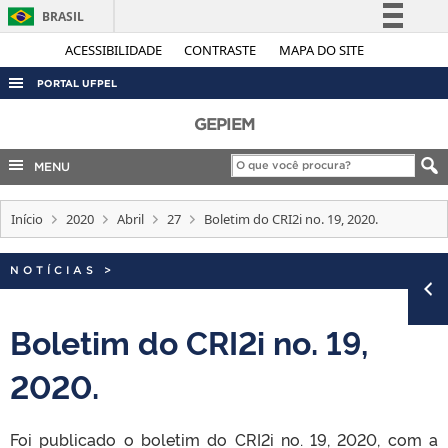
BRASIL
Simplifique!
ACESSIBILIDADE
CONTRASTE
MAPA DO SITE
Comunica BR
PORTAL UFPEL
Participe
ACESSO À INFORMAÇÃO
GEPIEM
Acesso à informação
AUDITORIA
MENU
Legislação
COBALTO
Canais
Início
2020
Abril
27
Boletim do CRI2i no. 19, 2020.
CONCURSOS
EDITAIS
NOTÍCIAS
>
INTERNACIONAL
OUVIDORIA
Boletim do CRI2i no. 19,
PORTARIAS
2020.
TELEFONES
Foi publicado o boletim do CRI2i no. 19, 2020, com a