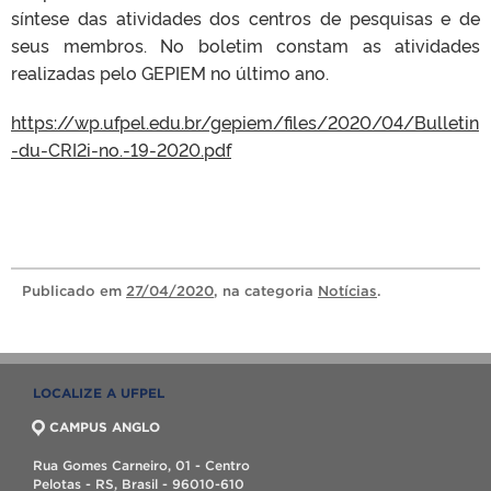
síntese das atividades dos centros de pesquisas e de
seus membros. No boletim constam as atividades
realizadas pelo GEPIEM no último ano.
https://wp.ufpel.edu.br/gepiem/files/2020/04/Bulletin
-du-CRI2i-no.-19-2020.pdf
Publicado
em
27/04/2020
, na categoria
Notícias
.
LOCALIZE A UFPEL
CAMPUS ANGLO
Rua Gomes Carneiro, 01 - Centro
Pelotas - RS, Brasil - 96010-610