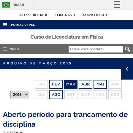
BRASIL
Simplifique!
ACESSIBILIDADE
CONTRASTE
MAPA DO SITE
Comunica BR
PORTAL UFPEL
Participe
ACESSO À INFORMAÇÃO
Curso de Licenciatura em Física
Acesso à informação
AUDITORIA
MENU
Legislação
COBALTO
Canais
ARQUIVO DE MARÇO 2015
CONCURSOS
EDITAIS
JAN
FEV
MAR
ABR
MAI
JUN
INTERNACIONAL
JUL
AGO
SET
OUT
NOV
DEZ
OUVIDORIA
PORTARIAS
Aberto período para trancamento de
TELEFONES
disciplina
31/03/2015