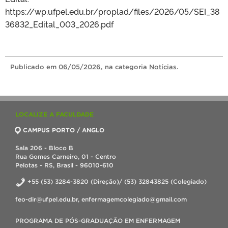
https://wp.ufpel.edu.br/proplad/files/2026/05/SEI_38
36832_Edital_003_2026.pdf
Publicado
em
06/05/2026
, na categoria
Notícias
.
LOCALIZE A FACULDADE
CAMPUS PORTO / ANGLO
Sala 206 - Bloco B
Rua Gomes Carneiro, 01 - Centro
Pelotas - RS, Brasil - 96010-610
+55 (53) 3284-3820 (Direção)/ (53) 32843825 (Colegiado)
feo-dir@ufpel.edu.br, enfermagemcolegiado@gmail.com
PROGRAMA DE PÓS-GRADUAÇÃO EM ENFERMAGEM