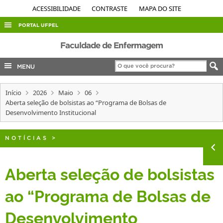
ACESSIBILIDADE
CONTRASTE
MAPA DO SITE
PORTAL UFPEL
ACESSO À INFORMAÇÃO
Faculdade de Enfermagem
AUDITORIA
MENU
COBALTO
Início
2026
Maio
06
CONCURSOS
Aberta seleção de bolsistas ao “Programa de Bolsas de
EDITAIS
Desenvolvimento Institucional
INTERNACIONAL
NOTÍCIAS
>
OUVIDORIA
PORTARIAS
Aberta seleção de bolsistas
TELEFONES
ao “Programa de Bolsas de
Desenvolvimento