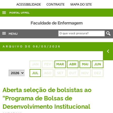
ACESSIBILIDADE
CONTRASTE
MAPA DO SITE
PORTAL UFPEL
ACESSO À INFORMAÇÃO
Faculdade de Enfermagem
AUDITORIA
MENU
COBALTO
ARQUIVO DE 06/05/2026
CONCURSOS
EDITAIS
JAN
FEV
MAR
ABR
MAI
JUN
INTERNACIONAL
JUL
AGO
SET
OUT
NOV
DEZ
OUVIDORIA
PORTARIAS
Aberta seleção de bolsistas ao
TELEFONES
“Programa de Bolsas de
Desenvolvimento Institucional