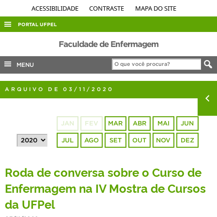
ACESSIBILIDADE
CONTRASTE
MAPA DO SITE
PORTAL UFPEL
ACESSO À INFORMAÇÃO
Faculdade de Enfermagem
AUDITORIA
MENU
COBALTO
ARQUIVO DE 03/11/2020
CONCURSOS
EDITAIS
JAN
FEV
MAR
ABR
MAI
JUN
INTERNACIONAL
JUL
AGO
SET
OUT
NOV
DEZ
OUVIDORIA
PORTARIAS
Roda de conversa sobre o Curso de
TELEFONES
Enfermagem na IV Mostra de Cursos
da UFPel