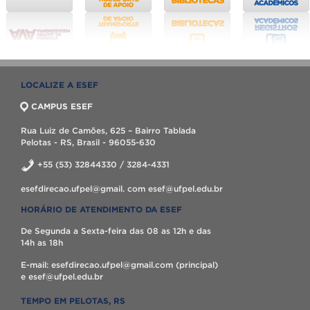
LOCALIZE A ESEF
CAMPUS ESEF
Rua Luiz de Camões, 625 – Bairro Tablada
Pelotas - RS, Brasil - 96055-630
+55 (53) 32844330 / 3284-4331
esefdirecao.ufpel@gmail. com esef@ufpel.edu.br
HORÁRIO DE ATENDIMENTO DA ESEF
De Segunda a Sexta-feira das 08 as 12h e das
14h as 18h
E-mail: esefdirecao.ufpel@gmail.com (principal)
e esef@ufpel.edu.br
TEMPO EM PELOTAS, RS