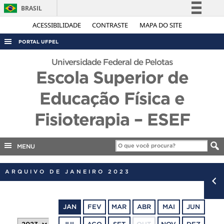
BRASIL
Simplifique!
ACESSIBILIDADE
CONTRASTE
MAPA DO SITE
Comunica BR
PORTAL UFPEL
Participe
ACESSO À INFORMAÇÃO
Universidade Federal de Pelotas
Acesso à informação
Escola Superior de
AUDITORIA
Legislação
Educação Física e
COBALTO
Canais
CONCURSOS
Fisioterapia – ESEF
EDITAIS
INTERNACIONAL
MENU
OUVIDORIA
ARQUIVO DE JANEIRO 2023
PORTARIAS
TELEFONES
JAN
FEV
MAR
ABR
MAI
JUN