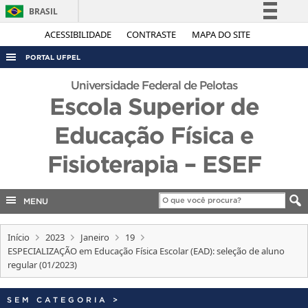
BRASIL
Simplifique!
ACESSIBILIDADE
CONTRASTE
MAPA DO SITE
Comunica BR
PORTAL UFPEL
Participe
ACESSO À INFORMAÇÃO
Universidade Federal de Pelotas
Acesso à informação
Escola Superior de
AUDITORIA
Legislação
Educação Física e
COBALTO
Canais
CONCURSOS
Fisioterapia – ESEF
EDITAIS
INTERNACIONAL
MENU
OUVIDORIA
Início
2023
Janeiro
19
PORTARIAS
ESPECIALIZAÇÃO em Educação Física Escolar (EAD): seleção de aluno
regular (01/2023)
TELEFONES
SEM CATEGORIA
>