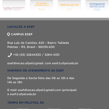
LOCALIZE A ESEF
CAMPUS ESEF
Rua Luiz de Camões, 625 – Bairro Tablada
Pelotas - RS, Brasil - 96055-630
+55 (53) 32844330 / 3284-4331
esefdirecao.ufpel@gmail. com esef@ufpel.edu.br
HORÁRIO DE ATENDIMENTO DA ESEF
De Segunda a Sexta-feira das 08 as 12h e das
14h as 18h
E-mail: esefdirecao.ufpel@gmail.com (principal)
e esef@ufpel.edu.br
TEMPO EM PELOTAS, RS