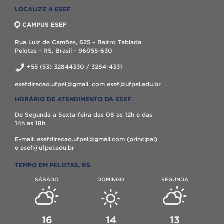
LOCALIZE A ESEF
CAMPUS ESEF
Rua Luiz de Camões, 625 – Bairro Tablada
Pelotas - RS, Brasil - 96055-630
+55 (53) 32844330 / 3284-4331
esefdirecao.ufpel@gmail. com esef@ufpel.edu.br
HORÁRIO DE ATENDIMENTO DA ESEF
De Segunda a Sexta-feira das 08 as 12h e das
14h as 18h
E-mail: esefdirecao.ufpel@gmail.com (principal)
e esef@ufpel.edu.br
TEMPO EM PELOTAS, RS
SÁBADO
DOMINGO
SEGUNDA
16
14
13