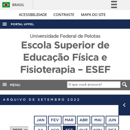
BRASIL
Simplifique!
ACESSIBILIDADE
CONTRASTE
MAPA DO SITE
Comunica BR
PORTAL UFPEL
Participe
ACESSO À INFORMAÇÃO
Universidade Federal de Pelotas
Acesso à informação
Escola Superior de
AUDITORIA
Legislação
Educação Física e
COBALTO
Canais
CONCURSOS
Fisioterapia – ESEF
EDITAIS
INTERNACIONAL
MENU
OUVIDORIA
ARQUIVO DE SETEMBRO 2022
PORTARIAS
TELEFONES
JAN
FEV
MAR
ABR
MAI
JUN