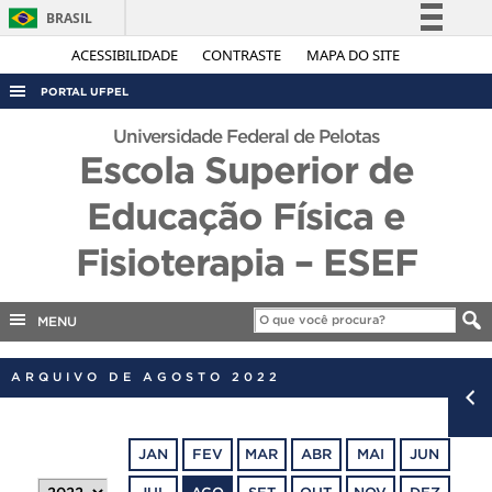
BRASIL
Simplifique!
ACESSIBILIDADE
CONTRASTE
MAPA DO SITE
Comunica BR
PORTAL UFPEL
Participe
ACESSO À INFORMAÇÃO
Universidade Federal de Pelotas
Acesso à informação
Escola Superior de
AUDITORIA
Legislação
Educação Física e
COBALTO
Canais
CONCURSOS
Fisioterapia – ESEF
EDITAIS
INTERNACIONAL
MENU
OUVIDORIA
ARQUIVO DE AGOSTO 2022
PORTARIAS
TELEFONES
JAN
FEV
MAR
ABR
MAI
JUN