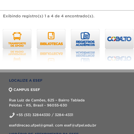
Exibindo registro(s) 1 a 4 de 4 encontrado(s).
LOCALIZE A ESEF
CAMPUS ESEF
Rua Luiz de Camões, 625 – Bairro Tablada
Pelotas - RS, Brasil - 96055-630
+55 (53) 32844330 / 3284-4331
esefdirecao.ufpel@gmail. com esef@ufpel.edu.br