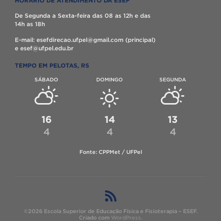
HORÁRIO DE ATENDIMENTO DA ESEF
De Segunda a Sexta-feira das 08 as 12h e das
14h as 18h
E-mail: esefdirecao.ufpel@gmail.com (principal)
e esef@ufpel.edu.br
TEMPO EM PELOTAS, RS
SÁBADO
DOMINGO
SEGUNDA
16
14
13
4
4
4
Fonte: CPPMet / UFPel
©2026 Escola Superior de Educação Física e Fisioterapia – ESEF.
Criado com
WordPress
.