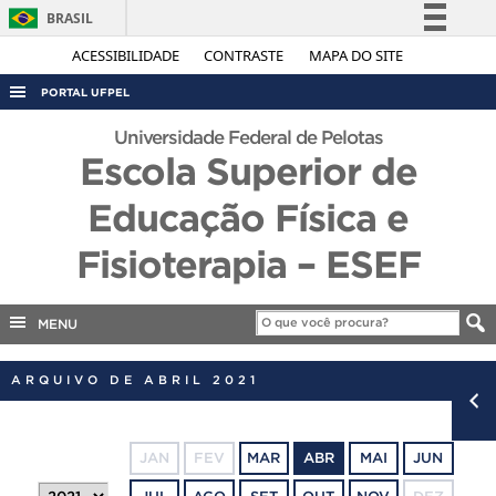
BRASIL
Simplifique!
ACESSIBILIDADE
CONTRASTE
MAPA DO SITE
Comunica BR
PORTAL UFPEL
Participe
ACESSO À INFORMAÇÃO
Universidade Federal de Pelotas
Acesso à informação
Escola Superior de
AUDITORIA
Legislação
Educação Física e
COBALTO
Canais
CONCURSOS
Fisioterapia – ESEF
EDITAIS
INTERNACIONAL
MENU
OUVIDORIA
ARQUIVO DE ABRIL 2021
PORTARIAS
TELEFONES
JAN
FEV
MAR
ABR
MAI
JUN