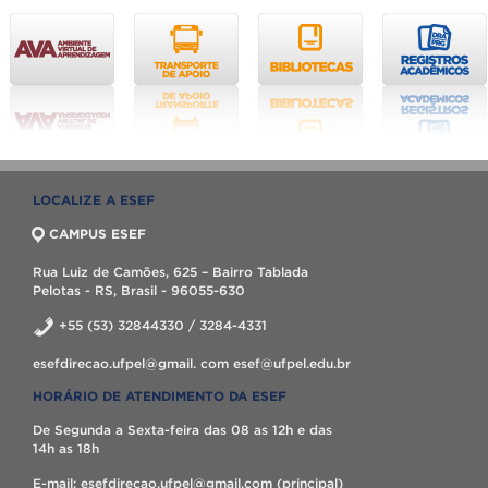
LOCALIZE A ESEF
CAMPUS ESEF
Rua Luiz de Camões, 625 – Bairro Tablada
Pelotas - RS, Brasil - 96055-630
+55 (53) 32844330 / 3284-4331
esefdirecao.ufpel@gmail. com esef@ufpel.edu.br
HORÁRIO DE ATENDIMENTO DA ESEF
De Segunda a Sexta-feira das 08 as 12h e das
14h as 18h
E-mail: esefdirecao.ufpel@gmail.com (principal)