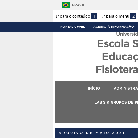
BRASIL
Ir para o conteúdo
1
Ir para o menu
2
PORTAL UFPEL
ACESSO À INFORMAÇÃO
Universid
Escola 
Educaç
Fisioter
INÍCIO
ADMINISTR
LAB’S & GRUPOS DE 
ARQUIVO DE MAIO 2021