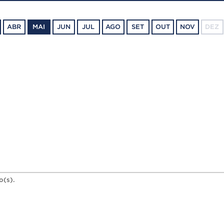
ABR
MAI
JUN
JUL
AGO
SET
OUT
NOV
DEZ
o(s).