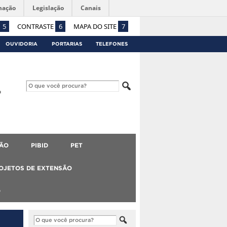
mação
Legislação
Canais
5
CONTRASTE
6
MAPA DO SITE
7
OUVIDORIA
PORTARIAS
TELEFONES
ÃO
PIBID
PET
OJETOS DE EXTENSÃO
O