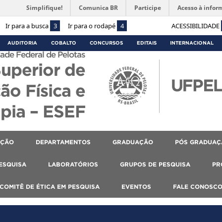
Simplifique!
Comunica BR
Participe
Acesso à infor
Ir para a busca
3
Ir para o rodapé
4
ACESSIBILIDADE
AUDITORIA
COBALTO
CONCURSOS
EDITAIS
INTERNACIONAL
ade Federal de Pelotas
Superior de
ão Física e
apia – ESEF
AÇÃO
DEPARTAMENTOS
GRADUAÇÃO
PÓS GRADUAÇ
PESQUISA
LABORATÓRIOS
GRUPOS DE PESQUISA
PR
COMITÊ DE ÉTICA EM PESQUISA
EVENTOS
FALE CONOSC